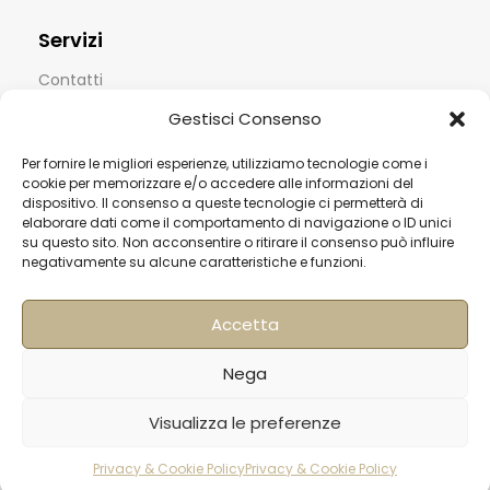
Servizi
Contatti
Termini & Condizioni
Gestisci Consenso
Spedizioni
Per fornire le migliori esperienze, utilizziamo tecnologie come i
cookie per memorizzare e/o accedere alle informazioni del
FAQ
dispositivo. Il consenso a queste tecnologie ci permetterà di
elaborare dati come il comportamento di navigazione o ID unici
Privacy & Cookie Policy
su questo sito. Non acconsentire o ritirare il consenso può influire
negativamente su alcune caratteristiche e funzioni.
Informativa Newsletter
Iscriviti alla Newsletter
Accetta
[mailup_form]
Nega
Visualizza le preferenze
Roma
Via di Pietralata, 179
Privacy & Cookie Policy
Privacy & Cookie Policy
rodotti
Carrello
Account