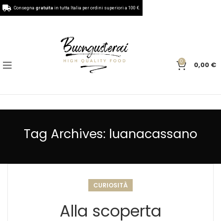
Consegna
gratuita
in tutta Italia per ordini superiori a 100 €.
0
0,00
€
Tag Archives: luanacassano
CURIOSITÀ
Alla scoperta