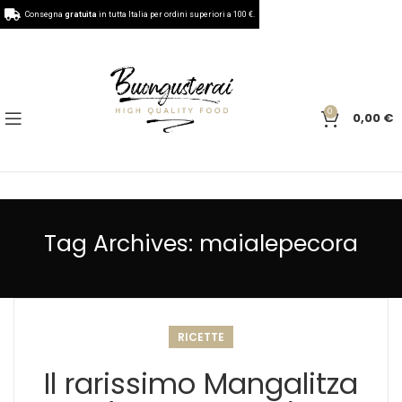
Consegna
gratuita
in tutta Italia per ordini superiori a 100 €.
0
0,00
€
Tag Archives: maialepecora
RICETTE
Il rarissimo Mangalitza