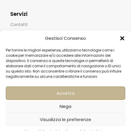
Servizi
Contatti
Termini & Condizioni
Gestisci Consenso
Spedizioni
Per fornire le migliori esperienze, utilizziamo tecnologie come i
FAQ
cookie per memorizzare e/o accedere alle informazioni del
dispositivo. Il consenso a queste tecnologie ci permetterà di
Privacy & Cookie Policy
elaborare dati come il comportamento di navigazione o ID unici
su questo sito. Non acconsentire o ritirare il consenso può influire
Informativa Newsletter
negativamente su alcune caratteristiche e funzioni.
Iscriviti alla Newsletter
Accetta
[mailup_form]
Nega
Visualizza le preferenze
Roma
Via di Pietralata, 179