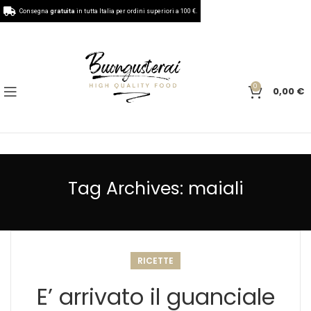
Consegna
gratuita
in tutta Italia per ordini superiori a 100 €.
0
0,00
€
Tag Archives: maiali
RICETTE
E’ arrivato il guanciale