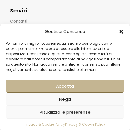
Servizi
Contatti
Termini & Condizioni
Gestisci Consenso
Spedizioni
Per fornire le migliori esperienze, utilizziamo tecnologie come i
cookie per memorizzare e/o accedere alle informazioni del
FAQ
dispositivo. Il consenso a queste tecnologie ci permetterà di
elaborare dati come il comportamento di navigazione o ID unici
Privacy & Cookie Policy
su questo sito. Non acconsentire o ritirare il consenso può influire
negativamente su alcune caratteristiche e funzioni.
Informativa Newsletter
Iscriviti alla Newsletter
Accetta
[mailup_form]
Nega
Visualizza le preferenze
Roma
Via di Pietralata, 179
Privacy & Cookie Policy
Privacy & Cookie Policy
rodotti
Carrello
Account