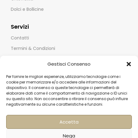
Dolci e Bollicine
Servizi
Contatti
Termini & Condizioni
Spedizioni
Gestisci Consenso
FAQ
Per fornire le migliori esperienze, utilizziamo tecnologie come i
Privacy & Cookie Policy
cookie per memorizzare e/o accedere alle informazioni del
dispositivo. Il consenso a queste tecnologie ci permetterà di
Informativa Newsletter
elaborare dati come il comportamento di navigazione o ID unici
Iscriviti alla Newsletter
su questo sito. Non acconsentire o ritirare il consenso può influire
negativamente su alcune caratteristiche e funzioni.
[mailup_form]
Accetta
Nega