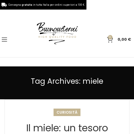
Consegna
gratuita
in tutta Italia per ordini superiori a 100 €.
0
0,00
€
Tag Archives: miele
CURIOSITÀ
Il miele: un tesoro