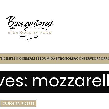
TICINI
ITTICO
CEREALI E LEGUMI
GASTRONOMIA
CONSERVE
ORTOFR
ves: mozzarel
,
CURIOSITÀ
RICETTE