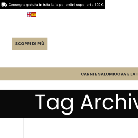
Consegna
gratuita
in tutta Italia per ordini superiori a 100 €.
SCOPRI DI PIÙ
CARNI E SALUMI
UOVA E LAT
Tag Archi