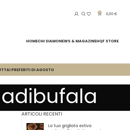
0
0,00
€
HOME
CHI SIAMO
NEWS & MAGAZINE
HQF STORE
UTTA
I PREFERITI DI AGOSTO
ladibufala
ARTICOLI RECENTI
La tua grigliata estiva