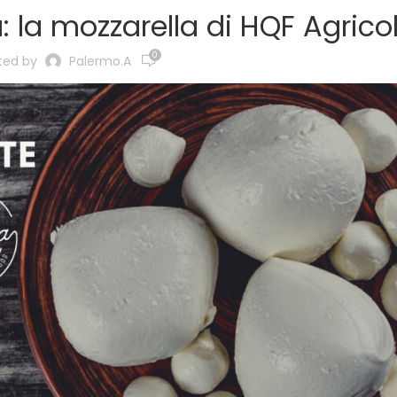
 la mozzarella di HQF Agricol
0
ted by
Palermo.a