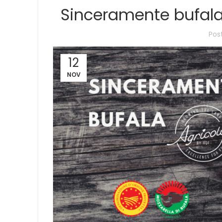
Sinceramente bufala:
Pos
12
NOV