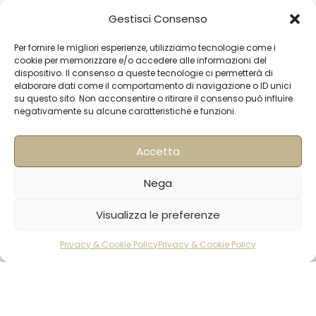
Iscriviti alla Newsletter
Gestisci Consenso
[mailup_form]
Per fornire le migliori esperienze, utilizziamo tecnologie come i
cookie per memorizzare e/o accedere alle informazioni del
dispositivo. Il consenso a queste tecnologie ci permetterà di
elaborare dati come il comportamento di navigazione o ID unici
Roma
su questo sito. Non acconsentire o ritirare il consenso può influire
negativamente su alcune caratteristiche e funzioni.
Via di Pietralata, 179
00158 – Roma
+39 06 622 72 725
Accetta
info@hqf.it
Nega
Milano
Visualizza le preferenze
Strada Padana superiore 30
20063 Cernusco sul Naviglio MI
Privacy & Cookie Policy
Privacy & Cookie Policy
rodotti
Carrello
Account
0249464358
sedemilano@hqf.it