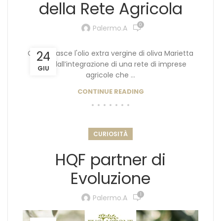
della Rete Agricola
0
Palermo.a
Come nasce l'olio extra vergine di oliva Marietta
24
Nato dall’integrazione di una rete di imprese
GIU
agricole che ...
CONTINUE READING
CURIOSITÀ
HQF partner di
Evoluzione
1
Palermo.a