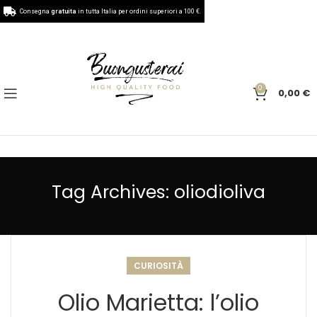
Consegna
gratuita
in tutta Italia per ordini superiori a 100 €.
0
0,00
€
Tag Archives: oliodioliva
CURIOSITÀ
Olio Marietta: l’olio