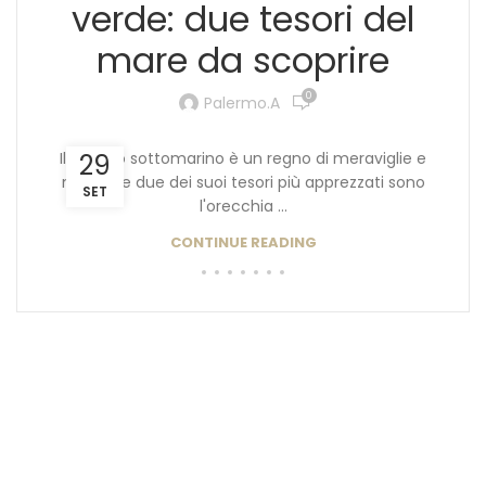
verde: due tesori del
mare da scoprire
0
Palermo.a
Il mondo sottomarino è un regno di meraviglie e
29
misteri, e due dei suoi tesori più apprezzati sono
SET
l'orecchia ...
CONTINUE READING