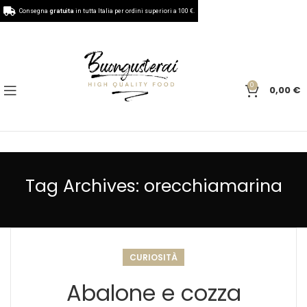
Consegna
gratuita
in tutta Italia per ordini superiori a 100 €.
0
0,00
€
Tag Archives: orecchiamarina
CURIOSITÀ
Abalone e cozza