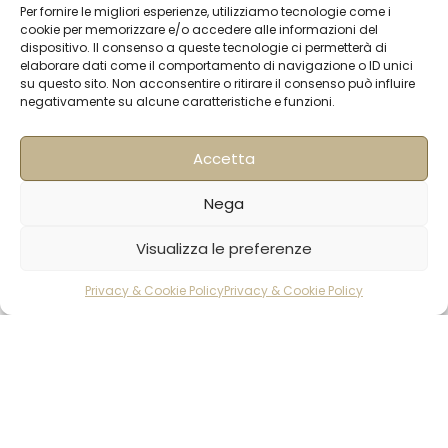
Contatti
Per fornire le migliori esperienze, utilizziamo tecnologie come i
cookie per memorizzare e/o accedere alle informazioni del
Termini & Condizioni
dispositivo. Il consenso a queste tecnologie ci permetterà di
elaborare dati come il comportamento di navigazione o ID unici
Spedizioni
su questo sito. Non acconsentire o ritirare il consenso può influire
negativamente su alcune caratteristiche e funzioni.
FAQ
Privacy & Cookie Policy
Accetta
Informativa Newsletter
Iscriviti alla Newsletter
Nega
Visualizza le preferenze
[mailup_form]
Privacy & Cookie Policy
Privacy & Cookie Policy
rodotti
Carrello
Account
Roma
Via di Pietralata, 179
00158 – Roma
+39 06 622 72 725
info@hqf.it