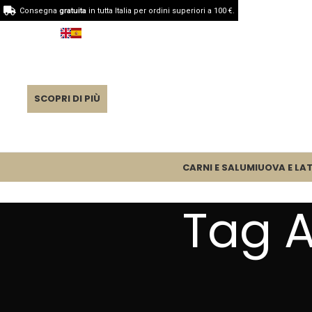
Consegna
gratuita
in tutta Italia per ordini superiori a 100 €.
SCOPRI DI PIÙ
CARNI E SALUMI
UOVA E LAT
Tag A