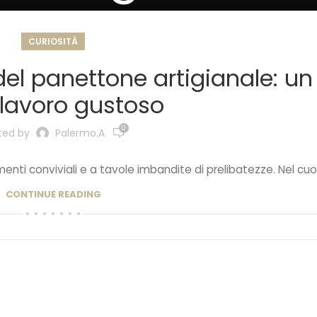
CURIOSITÀ
del panettone artigianale: un
lavoro gustoso
0
ted by
Palermo.a
nti conviviali e a tavole imbandite di prelibatezze. Nel cuor
CONTINUE READING