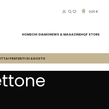
0
0,00
€
HOME
CHI SIAMO
NEWS & MAGAZINE
HQF STORE
UTTA
I PREFERITI DI AGOSTO
ettone