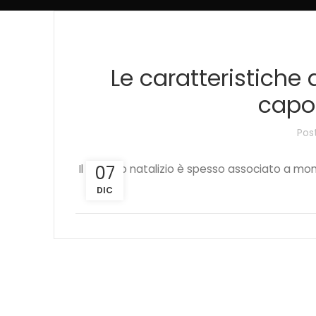
Le caratteristiche 
capo
Pos
Il periodo natalizio è spesso associato a mome
07
DIC