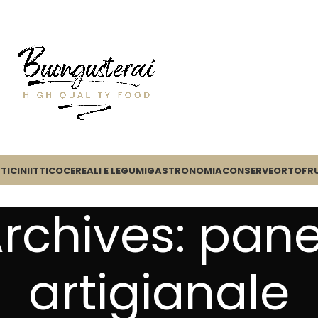
TICINI
ITTICO
CEREALI E LEGUMI
GASTRONOMIA
CONSERVE
ORTOFR
rchives: pan
artigianale