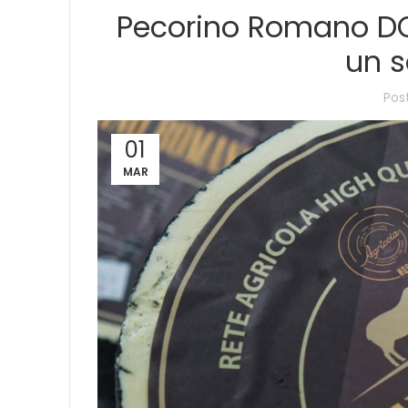
Pecorino Romano DOP:
un s
Pos
01
MAR