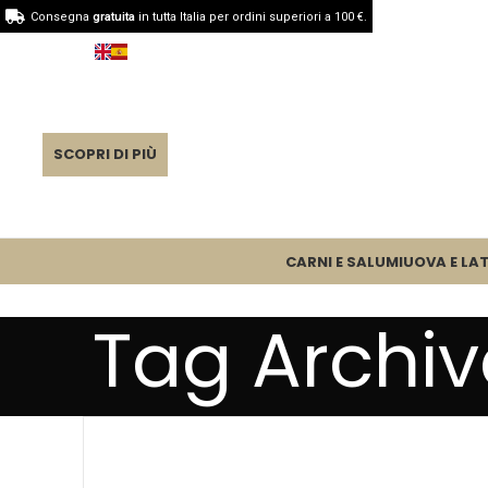
Consegna
gratuita
in tutta Italia per ordini superiori a 100 €.
SCOPRI DI PIÙ
CARNI E SALUMI
UOVA E LAT
Tag Archi