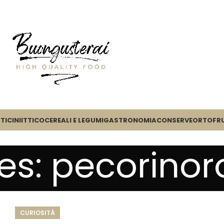
TICINI
ITTICO
CEREALI E LEGUMI
GASTRONOMIA
CONSERVE
ORTOFR
ves: pecorin
CURIOSITÀ