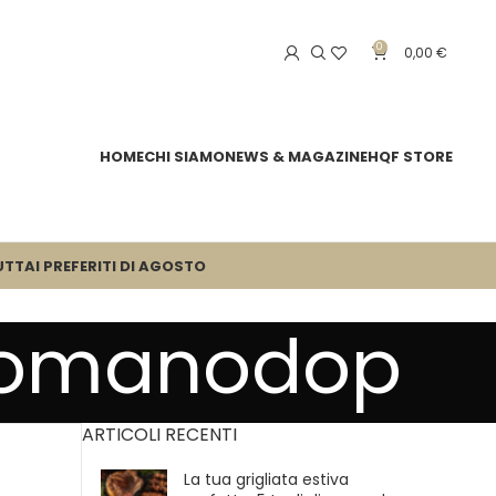
0
0,00
€
HOME
CHI SIAMO
NEWS & MAGAZINE
HQF STORE
UTTA
I PREFERITI DI AGOSTO
oromanodop
ARTICOLI RECENTI
La tua grigliata estiva