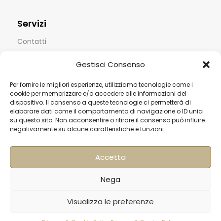
Servizi
Contatti
Termini & Condizioni
Gestisci Consenso
Spedizioni
Per fornire le migliori esperienze, utilizziamo tecnologie come i
FAQ
cookie per memorizzare e/o accedere alle informazioni del
dispositivo. Il consenso a queste tecnologie ci permetterà di
Privacy & Cookie Policy
elaborare dati come il comportamento di navigazione o ID unici
su questo sito. Non acconsentire o ritirare il consenso può influire
Informativa Newsletter
negativamente su alcune caratteristiche e funzioni.
Iscriviti alla Newsletter
Accetta
[mailup_form]
Nega
Visualizza le preferenze
Roma
Via di Pietralata, 179