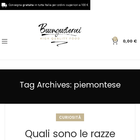
Consegna
gratuita
in tutta Italia per ordini superiori a 100 €.
0
0,00
€
Tag Archives: piemontese
CURIOSITÀ
Quali sono le razze