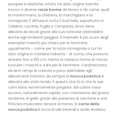
europee e asiatiche, infatti, ha dato origine tramite
incroci a diverse
razze bovine
da lavoro e da carne, quali
la maremmana, la chianina, la marchigiana e la
romagnola. È diffusa in tutto il Sud Italia, soprattutto in
Calabria, Lucania, Puglia e Campania, dove viene
allevata da secoli grazie alla sua notevole adattabilità
anche agli ambienti peggiori. Il mantello è più scuro degli
esemplari maschi, più chiaro per le femmine;
ugualmente – come per la razza romagnola a cui ha
dato origine in maniera indiretta – le corna, che possono
arrivare fino a 100 cm, hanno la classica forma di mezza
luna per i maschi e a lira per le femmine. Caratterizzata
da lenti tempi di crescita e poco adattabile agli
allevamenti intensivi, da sempre la
mucca podolica
è
allevata allo stato brado. È questo che fa sì che le sue
carni siano estremamente pregiate: dal colore rosso
acceso, naturalmente sapida, con colorazione del grasso
tendente al giallo grazie alla presenza di carotene e una
fitta bra muscolare tenace al morso, la
carne della
vacca podolica
è ricca di sali minerali e acido linoleico.