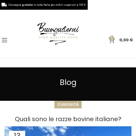
Consegna
gratuita
in tutta Italia per ordini superiori a 100 €.
0
0,00
€
Blog
CURIOSITÀ
Quali sono le razze bovine italiane?