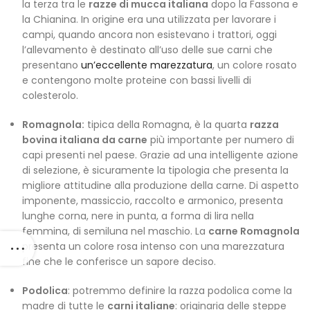
la terza tra le
razze di mucca italiana
dopo la Fassona e
la Chianina. In origine era una utilizzata per lavorare i
campi, quando ancora non esistevano i trattori, oggi
l’allevamento è destinato all’uso delle sue carni che
presentano
un’eccellente marezzatura
, un colore rosato
e contengono molte proteine con bassi livelli di
colesterolo.
Romagnola:
tipica della Romagna, è la quarta
razza
bovina italiana da carne
più importante per numero di
capi presenti nel paese. Grazie ad una intelligente azione
di selezione, è sicuramente la tipologia che presenta la
migliore attitudine alla produzione della carne. Di aspetto
imponente, massiccio, raccolto e armonico, presenta
lunghe corna, nere in punta, a forma di lira nella
femmina, di semiluna nel maschio. La
carne Romagnola
presenta un colore rosa intenso con una marezzatura
fine che le conferisce un sapore deciso.
Podolica
: potremmo definire la razza podolica come la
madre di tutte le
carni italiane
: originaria delle steppe