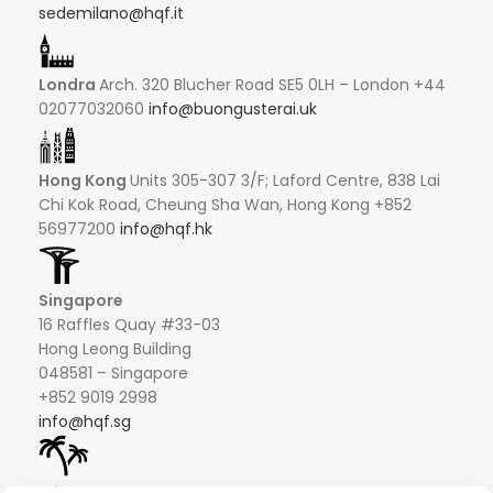
sedemilano@hqf.it
Londra
Arch. 320 Blucher Road SE5 0LH – London +44
02077032060
info@buongusterai.uk
Hong Kong
Units 305-307 3/F; Laford Centre, 838 Lai
Chi Kok Road, Cheung Sha Wan, Hong Kong +852
56977200
info@hqf.hk
Singapore
16 Raffles Quay #33-03
Hong Leong Building
048581 – Singapore
+852 9019 2998
info@hqf.sg
Ibiza
Carretera Eivissa - San Antonio de Portmany 44