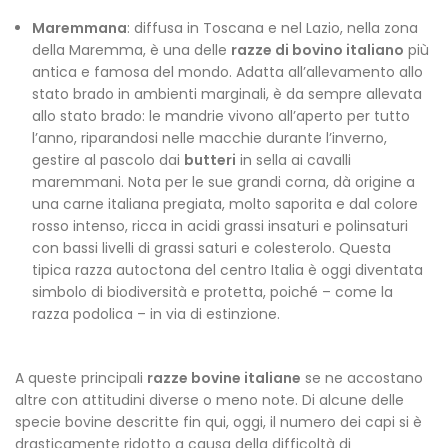
Maremmana
: diffusa in Toscana e nel Lazio, nella zona
della Maremma, è una delle
razze di bovino italiano
più
antica e famosa del mondo. Adatta all’allevamento allo
stato brado in ambienti marginali, è da sempre allevata
allo stato brado: le mandrie vivono all’aperto per tutto
l’anno, riparandosi nelle macchie durante l’inverno,
gestire al pascolo dai
butteri
in sella ai cavalli
maremmani. Nota per le sue grandi corna, dà origine a
una carne italiana pregiata, molto saporita e dal colore
rosso intenso, ricca in acidi grassi insaturi e polinsaturi
con bassi livelli di grassi saturi e colesterolo. Questa
tipica razza autoctona del centro Italia è oggi diventata
simbolo di biodiversità e protetta, poiché – come la
razza podolica – in via di estinzione.
A queste principali
razze bovine italiane
se ne accostano
altre con attitudini diverse o meno note. Di alcune delle
specie bovine descritte fin qui, oggi, il numero dei capi si è
drasticamente ridotto a causa della difficoltà di