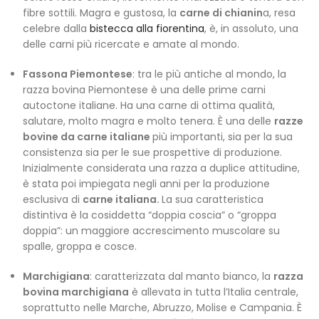
fibre sottili. Magra e gustosa, la
carne di chianin
a, resa
celebre dalla
bistecca alla fiorentina
, è, in assoluto, una
delle carni più ricercate e amate al mondo.
Fassona Piemontese
: tra le più antiche al mondo, la
razza bovina Piemontese è una delle prime carni
autoctone italiane. Ha una carne di ottima qualità,
salutare, molto magra e molto tenera. È una delle
razze
bovine da carne italiane
più importanti, sia per la sua
consistenza sia per le sue prospettive di produzione.
Inizialmente considerata una razza a duplice attitudine,
è stata poi impiegata negli anni per la produzione
esclusiva di
carne italiana.
La sua caratteristica
distintiva è la cosiddetta “doppia coscia” o “groppa
doppia”: un maggiore accrescimento muscolare su
spalle, groppa e cosce.
Marchigiana
: caratterizzata dal manto bianco, la
razza
bovina marchigiana
è allevata in tutta l’Italia centrale,
soprattutto nelle Marche, Abruzzo, Molise e Campania. È