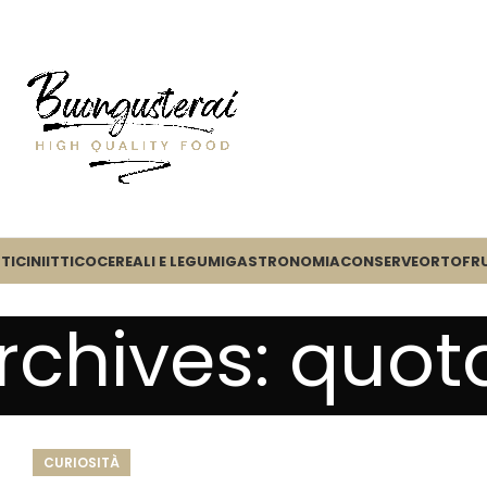
TICINI
ITTICO
CEREALI E LEGUMI
GASTRONOMIA
CONSERVE
ORTOFR
rchives: quot
CURIOSITÀ