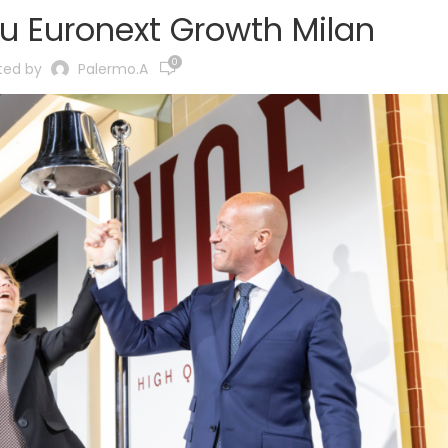
u Euronext Growth Milan
0
ted by
Palermo.a