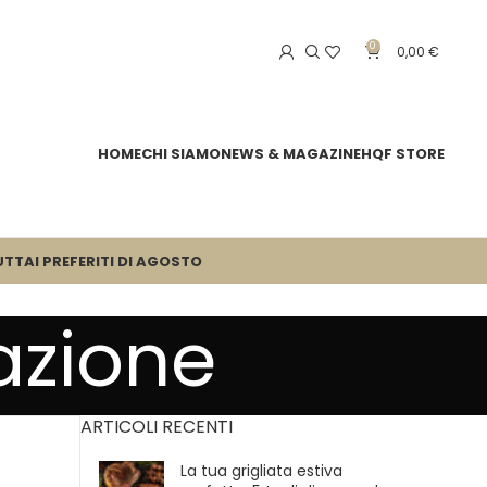
0
0,00
€
HOME
CHI SIAMO
NEWS & MAGAZINE
HQF STORE
UTTA
I PREFERITI DI AGOSTO
azione
ARTICOLI RECENTI
La tua grigliata estiva