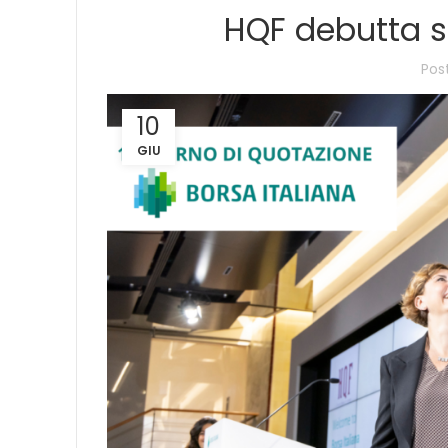
HQF debutta s
Pos
10
GIU