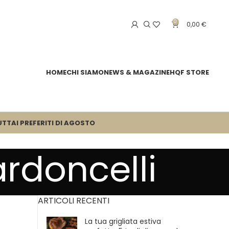
0
0,00
€
HOME
CHI SIAMO
NEWS & MAGAZINE
HQF STORE
UTTA
I PREFERITI DI AGOSTO
ardoncelli
ARTICOLI RECENTI
La tua grigliata estiva