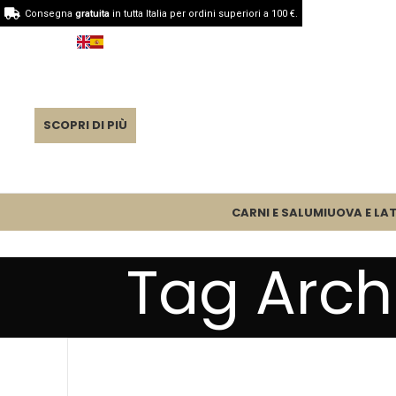
Consegna
gratuita
in tutta Italia per ordini superiori a 100 €.
SCOPRI DI PIÙ
CARNI E SALUMI
UOVA E LAT
Tag Archi