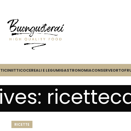
TICINI
ITTICO
CEREALI E LEGUMI
GASTRONOMIA
CONSERVE
ORTOFR
ves: ricettec
RICETTE