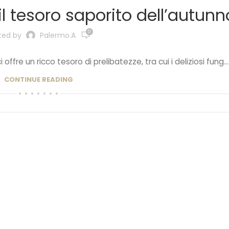
il tesoro saporito dell’autunn
0
ted by
Palermo.a
 offre un ricco tesoro di prelibatezze, tra cui i deliziosi fung...
CONTINUE READING