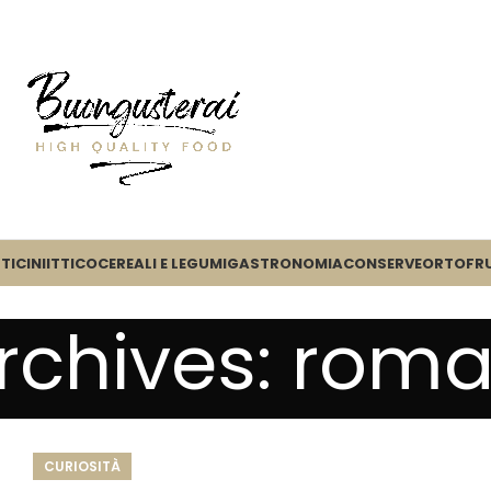
TICINI
ITTICO
CEREALI E LEGUMI
GASTRONOMIA
CONSERVE
ORTOFR
rchives: rom
CURIOSITÀ