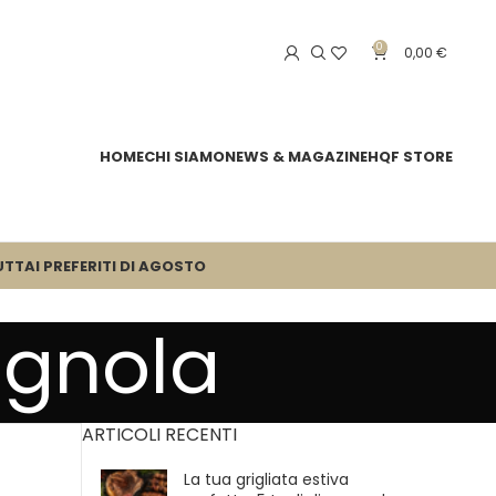
0
0,00
€
HOME
CHI SIAMO
NEWS & MAGAZINE
HQF STORE
UTTA
I PREFERITI DI AGOSTO
agnola
ARTICOLI RECENTI
La tua grigliata estiva