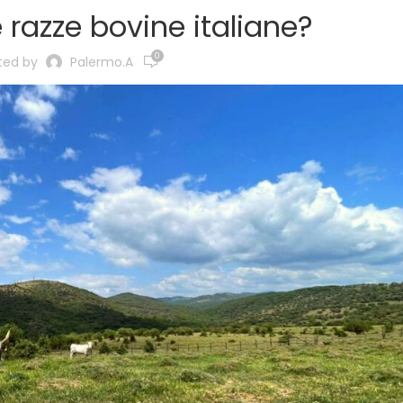
 razze bovine italiane?
0
ted by
Palermo.a