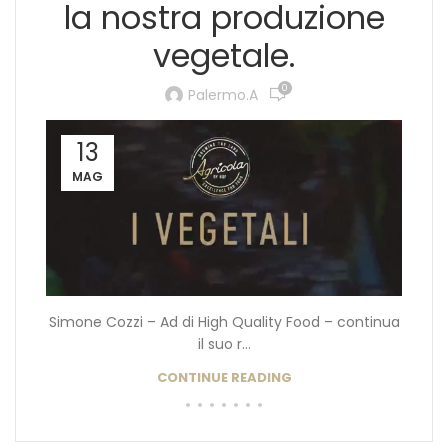
la nostra produzione
vegetale.
0
Palermo.a
13
MAG
Simone Cozzi – Ad di High Quality Food – continua
il suo r...
CONTINUE READING