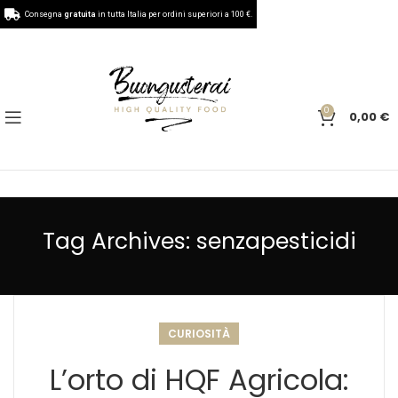
Consegna
gratuita
in tutta Italia per ordini superiori a 100 €.
0
0,00
€
Tag Archives: senzapesticidi
CURIOSITÀ
L’orto di HQF Agricola: