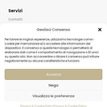
Servizi
Contatti
Termini & Condizioni
Gestisci Consenso
Spedizioni
Per fornire le migliori esperienze, utilizziamo tecnologie come i
FAQ
cookie per memorizzare e/o accedere alle informazioni del
dispositivo. Il consenso a queste tecnologie ci permetterà di
Privacy & Cookie Policy
elaborare dati come il comportamento di navigazione o ID unici
su questo sito. Non acconsentire o ritirare il consenso può influire
Informativa Newsletter
negativamente su alcune caratteristiche e funzioni.
Iscriviti alla Newsletter
Accetta
[mailup_form]
Nega
Visualizza le preferenze
Roma
Via di Pietralata, 179
Privacy & Cookie Policy
Privacy & Cookie Policy