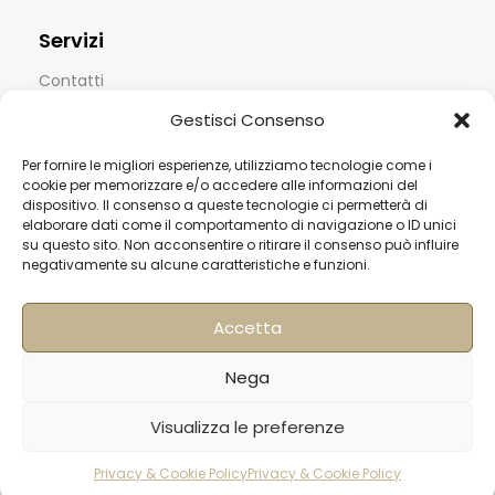
Servizi
Contatti
Termini & Condizioni
Gestisci Consenso
Spedizioni
Per fornire le migliori esperienze, utilizziamo tecnologie come i
cookie per memorizzare e/o accedere alle informazioni del
FAQ
dispositivo. Il consenso a queste tecnologie ci permetterà di
elaborare dati come il comportamento di navigazione o ID unici
Privacy & Cookie Policy
su questo sito. Non acconsentire o ritirare il consenso può influire
negativamente su alcune caratteristiche e funzioni.
Informativa Newsletter
Iscriviti alla Newsletter
Accetta
[mailup_form]
Nega
Visualizza le preferenze
Roma
Via di Pietralata, 179
Privacy & Cookie Policy
Privacy & Cookie Policy
rodotti
Carrello
Account