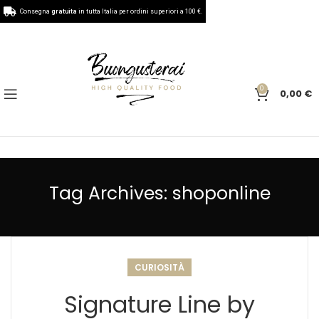
Consegna
gratuita
in tutta Italia per ordini superiori a 100 €.
0
0,00
€
Tag Archives: shoponline
CURIOSITÀ
Signature Line by