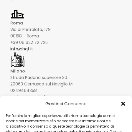
Roma
Via di Pietralata, 179
00158 – Roma
+39 06 622 72 725
info@hqf.it
Milano
Strada Padana superiore 30
20063 Cernusco sul Naviglio MI
0249464358
sedemilano@hqf.it
Gestisci Consenso
Londra
Arch. 320 Blucher Road SE5 0LH – London +44
Per fornire le migliori esperienze, utilizziamo tecnologie come i
cookie per memorizzare e/o accedere alle informazioni del
02077032060
info@buongusterai.uk
dispositivo. Il consenso a queste tecnologie ci permetterà di
elaborare dati come il comportamento di navigazione o ID unici