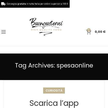
Consegna
gratuita
in tutta Italia per ordini superiori a 100 €.
0
0,00
€
Tag Archives: spesaonline
CURIOSITÀ
Scarica l’app