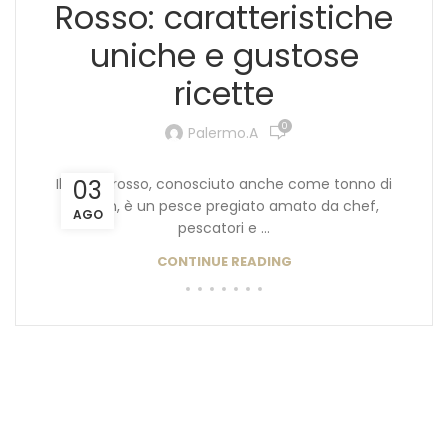
Rosso: caratteristiche
uniche e gustose
ricette
0
Palermo.a
Il tonno rosso, conosciuto anche come tonno di
03
Bluefin, è un pesce pregiato amato da chef,
AGO
pescatori e ...
CONTINUE READING