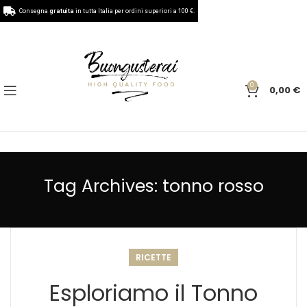
Consegna
gratuita
in tutta Italia per ordini superiori a 100 €.
0
0,00
€
Tag Archives: tonno rosso
RICETTE
Esploriamo il Tonno