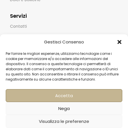
Servizi
Contatti
Termini & Condizioni
Gestisci Consenso
Spedizioni
Per fornire le migliori esperienze, utilizziamo tecnologie come i
FAQ
cookie per memorizzare e/o accedere alle informazioni del
dispositivo. Il consenso a queste tecnologie ci permetterà di
Privacy & Cookie Policy
elaborare dati come il comportamento di navigazione o ID unici
su questo sito. Non acconsentire o ritirare il consenso può influire
Informativa Newsletter
negativamente su alcune caratteristiche e funzioni.
Iscriviti alla Newsletter
Accetta
[mailup_form]
Nega
Roma
Visualizza le preferenze
Via di Pietralata, 179