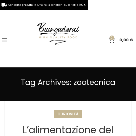
Consegna
gratuita
in tutta Italia per ordini superiori a 100 €.
0
0,00
€
Tag Archives: zootecnica
CURIOSITÀ
L’alimentazione del