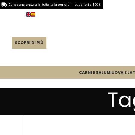
Consegna
gratuita
in tutta Italia per ordini superiori a 100 €.
SCOPRI DI PIÙ
CARNI E SALUMI
UOVA E LAT
Ta