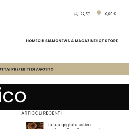
0
0,00
€
HOME
CHI SIAMO
NEWS & MAGAZINE
HQF STORE
UTTA
I PREFERITI DI AGOSTO
ico
ARTICOLI RECENTI
La tua grigliata estiva