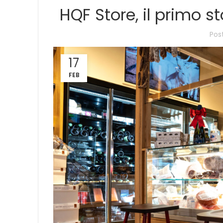
HQF Store, il primo s
Pos
17
FEB