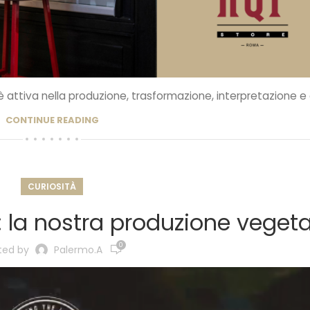
 è attiva nella produzione, trasformazione, interpretazione e d
CONTINUE READING
CURIOSITÀ
: la nostra produzione vegeta
0
ted by
Palermo.a