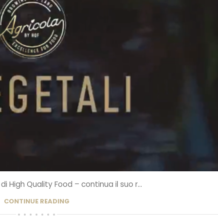
i High Quality Food – continua il suo r...
CONTINUE READING