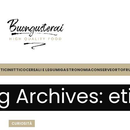
TICINI
ITTICO
CEREALI E LEGUMI
GASTRONOMIA
CONSERVE
ORTOFR
g Archives: et
CURIOSITÀ