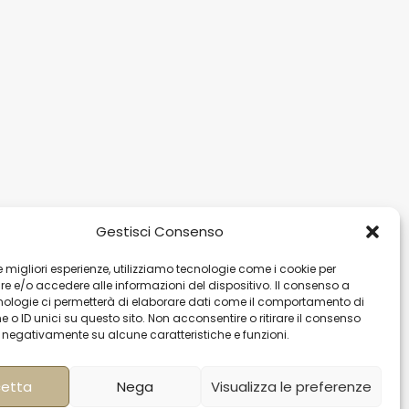
Gestisci Consenso
 le migliori esperienze, utilizziamo tecnologie come i cookie per
gapore
Ibiza
Carretera Eivissa -
 e/o accedere alle informazioni del dispositivo. Il consenso a
affles Quay #33-03
San Antonio de Portmany
nologie ci permetterà di elaborare dati come il comportamento di
 Leong Building
44 Local 2 (Can Negre)
 o ID unici su questo sito. Non acconsentire o ritirare il consenso
e negativamente su alcune caratteristiche e funzioni.
81 – Singapore
Santa Eularia 07813, Ibiza
 9019 2998
Baleares + 34 624277116
@hqf.sg
info@hqf.es
etta
Nega
Visualizza le preferenze