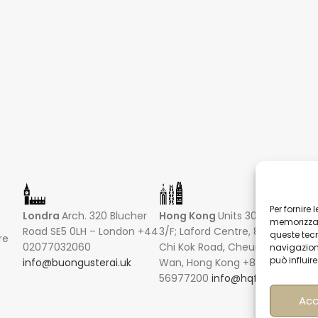
Per fornire
Londra
Arch. 320 Blucher
Hong Kong
Units 305-307
Sin
memorizzare
Road SE5 0LH – London +44
3/F; Laford Centre, 838 Lai
16 R
queste tec
re
02077032060
Chi Kok Road, Cheung Sha
Hong
navigazione
può influir
info@buongusterai.uk
Wan, Hong Kong +852
0485
56977200
info@hqf.hk
+852
info
Acc