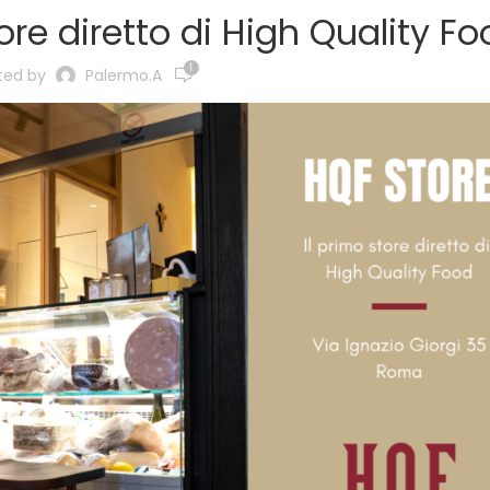
tore diretto di High Quality F
1
ted by
Palermo.a