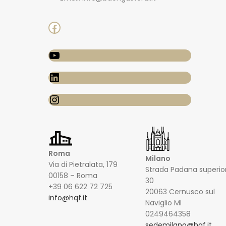
Roma
Milano
Via di Pietralata, 179
Strada Padana superio
00158 – Roma
30
+39 06 622 72 725
20063 Cernusco sul
info@hqf.it
Naviglio MI
0249464358
sedemilano@hqf.it