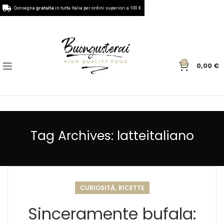
Consegna
gratuita
in tutta Italia per ordini superiori a 100 €.
0
0,00
€
Tag Archives: latteitaliano
,
CURIOSITÀ
RICETTE
Sinceramente bufala: