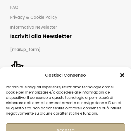
FAQ
Privacy & Cookie Policy
Informativa Newsletter
Iscriviti alla Newsletter
[mailup_form]
Roma
Gestisci Consenso
Via di Pietralata, 179
00158 – Roma
Per fornire le migliori esperienze, utilizziamo tecnologie come i
cookie per memorizzare e/o accedere alle informazioni del
+39 06 622 72 725
dispositivo. Il consenso a queste tecnologie ci permetterà di
info@hqf.it
elaborare dati come il comportamento di navigazione o ID unici
su questo sito. Non acconsentire o ritirare il consenso può influire
negativamente su alcune caratteristiche e funzioni.
Milano
Strada Padana superiore 30
Accetta