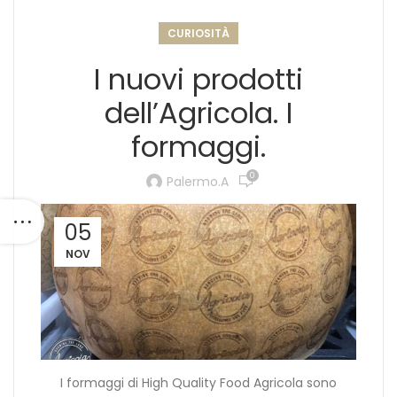
CURIOSITÀ
I nuovi prodotti
dell’Agricola. I
formaggi.
0
Palermo.a
05
NOV
I formaggi di High Quality Food Agricola sono