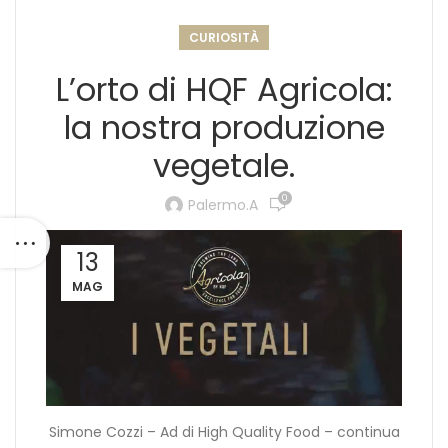
CURIOSITÀ
L’orto di HQF Agricola:
la nostra produzione
vegetale.
0
Palermo.a
13
MAG
Simone Cozzi – Ad di High Quality Food – continua