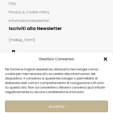
FAQ
Privacy & Cookie Policy
Informativa Newsletter
Iscriviti alla Newsletter
[mailup_form]
Gestisci Consenso
Roma
Via di Pietralata, 179
Per fornire le migliori esperienze, utilizziamo tecnologie come i
00158 – Roma
cookie per memorizzare e/o accedere alle informazioni del
+39 06 622 72 725
dispositivo. Il consenso a queste tecnologie ci permetterà di
elaborare dati come il comportamento di navigazione o ID unici
info@hqf.it
su questo sito. Non acconsentire o ritirare il consenso può influire
negativamente su alcune caratteristiche e funzioni.
Milano
Accetta
Strada Padana superiore 30