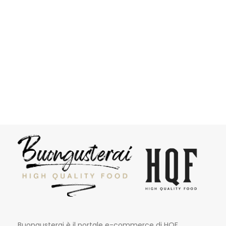
Buongusterai è il portale e-commerce di HQF