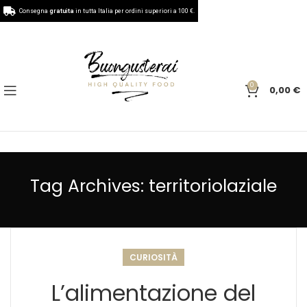
Consegna
gratuita
in tutta Italia per ordini superiori a 100 €.
0
0,00
€
Tag Archives: territoriolaziale
CURIOSITÀ
L’alimentazione del