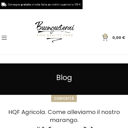
Consegna
gratuita
in tutta Italia per ordini superiori a 100 €.
0
0,00
€
Blog
CURIOSITÀ
HQF Agricola. Come alleviamo il nostro
marango.