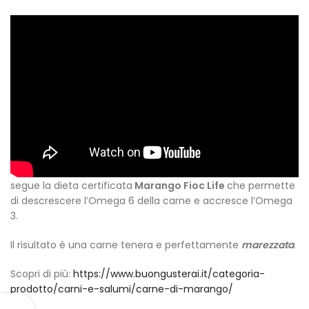
Simone Cozzi – AD di High Quality Food
– racconta il
progetto etico sociale di HQF Agricola, nato con una chiara
value proposition, e la prima produzione avviata: il
Marango Italiano
.
Una produzione zootecnica localizzata in territori
caratterizzati da una naturale
mineralità
della terra che li
rende particolarmente adatto all’allevamento animale.
Il nostro Marango è allevato allo stato brado per 6/7 mesi e
segue la dieta certificata
Marango Fioc Life
che permette
di descrescere l’Omega 6 della carne e accresce l’Omega
3.
Il risultato è una carne tenera e perfettamente
marezzata
.
Scopri di più:
https://www.buongusterai.it/categoria-
prodotto/carni-e-salumi/carne-di-marango/