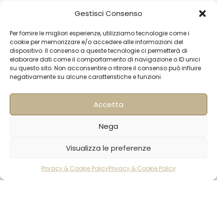
Londra
Arch. 320 Blucher Road SE5 0LH – London +44
Gestisci Consenso
02077032060
info@buongusterai.uk
Per fornire le migliori esperienze, utilizziamo tecnologie come i
cookie per memorizzare e/o accedere alle informazioni del
Hong Kong
Units 305-307 3/F; Laford Centre, 838 Lai
dispositivo. Il consenso a queste tecnologie ci permetterà di
Chi Kok Road, Cheung Sha Wan, Hong Kong +852
elaborare dati come il comportamento di navigazione o ID unici
56977200
info@hqf.hk
su questo sito. Non acconsentire o ritirare il consenso può influire
negativamente su alcune caratteristiche e funzioni.
Singapore
Accetta
16 Raffles Quay #33-03
Hong Leong Building
Nega
048581 – Singapore
+852 9019 2998
Visualizza le preferenze
info@hqf.sg
Privacy & Cookie Policy
Privacy & Cookie Policy
rodotti
Carrello
Account
Ibiza
Carretera Eivissa - San Antonio de Portmany 44
Local 2 (Can Negre) Santa Eularia 07813, Ibiza Baleares
+ 34 624277116
info@hqf.es