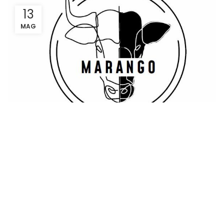
13
MAG