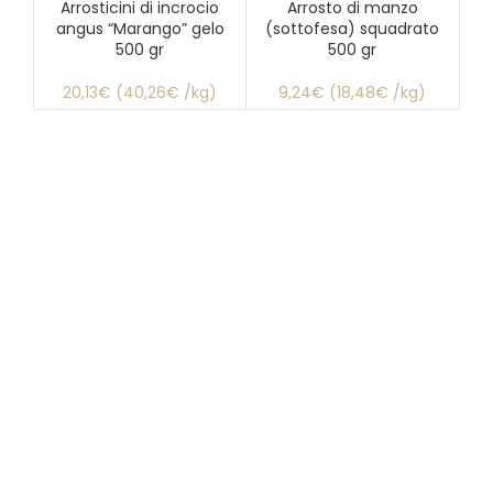
Arrosticini di incrocio
Arrosto di manzo
Bi
angus “Marango” gelo
(sottofesa) squadrato
500 gr
500 gr
20,13€ (40,26€ /kg)
9,24€ (18,48€ /kg)