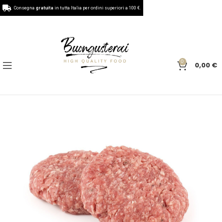
Consegna
gratuita
in tutta Italia per ordini superiori a 100 €.
0
0,00
€