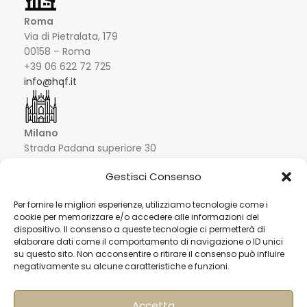
Roma
Via di Pietralata, 179
00158 – Roma
+39 06 622 72 725
info@hqf.it
Milano
Strada Padana superiore 30
20063 Cernusco sul Naviglio MI
Gestisci Consenso
0249464358
sedemilano@hqf.it
Per fornire le migliori esperienze, utilizziamo tecnologie come i
cookie per memorizzare e/o accedere alle informazioni del
dispositivo. Il consenso a queste tecnologie ci permetterà di
Londra
Arch. 320 Blucher Road SE5 0LH – London +44
elaborare dati come il comportamento di navigazione o ID unici
02077032060
info@buongusterai.uk
su questo sito. Non acconsentire o ritirare il consenso può influire
negativamente su alcune caratteristiche e funzioni.
Hong Kong
Units 305-307 3/F; Laford Centre, 838 Lai
Accetta