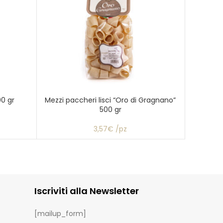
00 gr
Mezzi paccheri lisci “Oro di Gragnano”
Mezzi rig
500 gr
3,57€ /pz
Iscriviti alla Newsletter
[mailup_form]