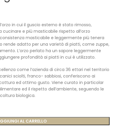
l’orzo in cui il guscio esterno è stato rimosso,
a cucinare e più masticabile rispetto all’orzo
a consistenza masticabile e leggermente più tenera
he lo rende adatto per una varietà di piatti, come zuppe,
namento. L’orzo perlato ha un sapore leggermente
iungere profondità ai piatti in cui è utilizzato.
llenza come l’azienda di circa 36 ettari nel territorio
canici sciolti, franco- sabbiosi, conferiscono ai
 cottura ed ottimo gusto. Viene curato in particolar
limentare ed il rispetto dell’ambiente, seguendo le
icoltura biologica.
GGIUNGI AL CARRELLO