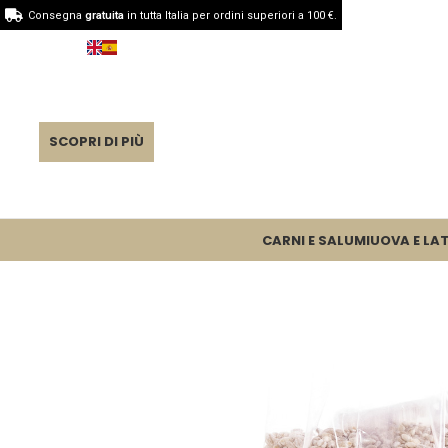
Consegna
gratuita
in tutta Italia per ordini superiori a 100 €.
SCOPRI DI PIÙ
CARNI E SALUMI
UOVA E LAT