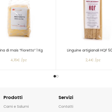
ina di mais “Fioretto” 1 Kg
Linguine artigianali HQF 5
4,16€ /pz
2,4€ /pz
Prodotti
Servizi
Carni e Salumi
Contatti