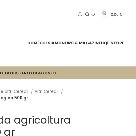
0
0,00
€
HOME
CHI SIAMO
NEWS & MAGAZINE
HQF STORE
UTTA
I PREFERITI DI AGOSTO
 e altri Cereali
Altri Cereali
logica 500 gr
da agricoltura
 gr