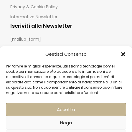
Privacy & Cookie Policy
Informativa Newsletter
Iscriviti alla Newsletter
[mailup_form]
Gestisci Consenso
Roma
Per fornire le migliori esperienze, utilizziamo tecnologie come i
Via di Pietralata, 179
cookie per memorizzare e/o accedere alle informazioni del
00158 – Roma
dispositivo. Il consenso a queste tecnologie ci permetterà di
elaborare dati come il comportamento di navigazione o ID unici
+39 06 622 72 725
su questo sito. Non acconsentire o ritirare il consenso può influire
info@hqf.it
negativamente su alcune caratteristiche e funzioni.
Accetta
Milano
Strada Padana superiore 30
Nega
20063 Cernusco sul Naviglio MI
0249464358