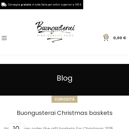
Consegna
gratuita
in tutta Italia per ordini superiori a 100 €.
0
0,00
€
Blog
CURIOSITÀ
Buongusterai Christmas baskets
Now you can order the gift baskets for Christmas 2015