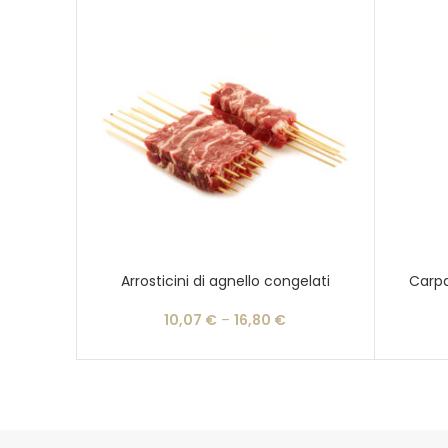
Arrosticini di agnello congelati
Carpa
10,07
€
–
16,80
€