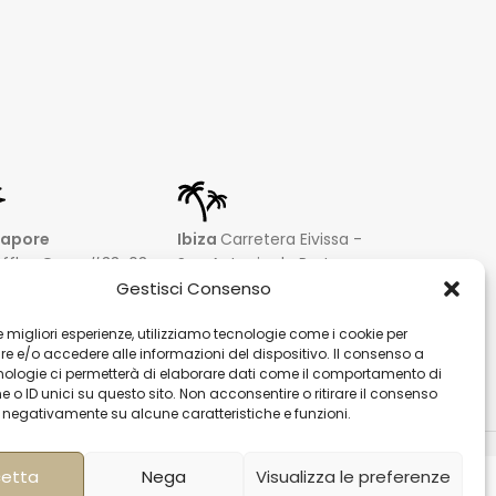
gapore
Ibiza
Carretera Eivissa -
affles Quay #33-03
San Antonio de Portmany
Gestisci Consenso
 Leong Building
44 Local 2 (Can Negre)
81 – Singapore
Santa Eularia 07813, Ibiza
 le migliori esperienze, utilizziamo tecnologie come i cookie per
 9019 2998
Baleares + 34 624277116
 e/o accedere alle informazioni del dispositivo. Il consenso a
@hqf.sg
info@hqf.es
nologie ci permetterà di elaborare dati come il comportamento di
 o ID unici su questo sito. Non acconsentire o ritirare il consenso
e negativamente su alcune caratteristiche e funzioni.
agamenti sicuri
etta
Nega
Visualizza le preferenze