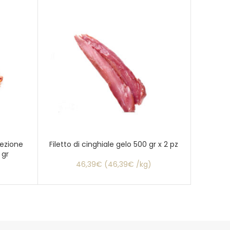
lezione
Filetto di cinghiale gelo 500 gr x 2 pz
Mezzi pa
 gr
46,39€ (46,39€ /kg)