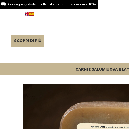
Consegna
gratuita
in tutta Italia per ordini superiori a 100 €.
SCOPRI DI PIÙ
CARNI E SALUMI
UOVA E LAT