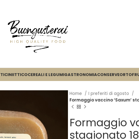
TICINI
ITTICO
CEREALI E LEGUMI
GASTRONOMIA
CONSERVE
ORTOFR
Home
I preferiti di agosto
Formaggio vaccino ‘Saxum’ stag
Formaggio va
stagionato 18