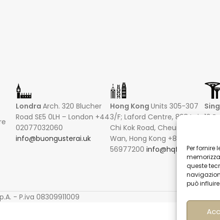
Londra
Arch. 320 Blucher
Hong Kong
Units 305-307
Sin
Road SE5 0LH – London +44
3/F; Laford Centre, 838 Lai
16 R
re
02077032060
Chi Kok Road, Cheung Sha
Hong
info@buongusterai.uk
Wan, Hong Kong +852
0485
Per fornire
56977200
info@hqf.hk
+852
memorizzare
info
queste tec
navigazione
può influir
P
p.A. - P.iva 08309911009
Acc