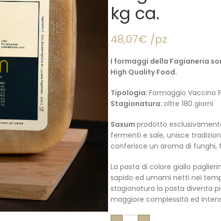
kg ca.
48,07€ /pz
I formaggi della Fagianeria so
High Quality Food.
Tipologia:
Formaggio Vaccino P
Stagionatura:
oltre 180 giorni
Saxum
prodotto esclusivamente 
fermenti e sale, unisce tradizio
conferisce un aroma di funghi, f
La pasta di colore giallo paglie
sapido ed umami netti nei tempi
stagionatura la pasta diventa p
maggiore complessità ed intens