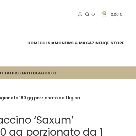
0
0,00
€
HOME
CHI SIAMO
NEWS & MAGAZINE
HQF STORE
UTTA
I PREFERITI DI AGOSTO
ionato 180 gg porzionato da 1 kg ca.
ccino ‘Saxum’
0 gg porzionato da 1