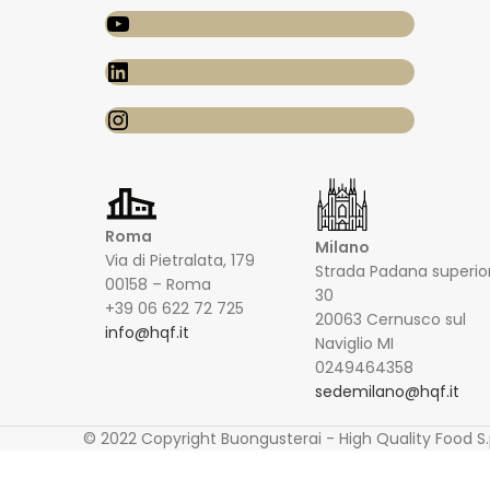
Roma
Milano
Via di Pietralata, 179
Strada Padana superio
00158 – Roma
30
+39 06 622 72 725
20063 Cernusco sul
info@hqf.it
Naviglio MI
0249464358
sedemilano@hqf.it
© 2022 Copyright Buongusterai - High Quality Food S.