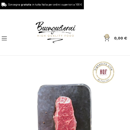
Consegna
gratuita
in tutta Italia per ordini superiori a 100 €.
0
0,00
€