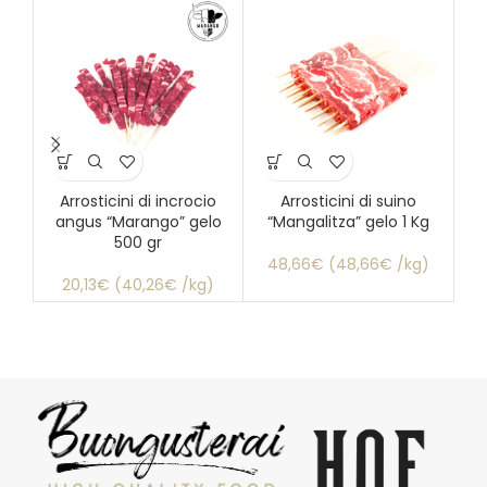
Arrosticini di incrocio
Arrosticini di suino
Arr
angus “Marango” gelo
“Mangalitza” gelo 1 Kg
500 gr
48,66€ (48,66€ /kg)
20,13€ (40,26€ /kg)