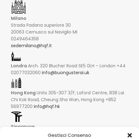
Milano
Strada Padana superiore 30
20063 Cernusco sul Naviglio MI
0249464358
sedemilano@hqf.it
Londra
Arch. 320 Blucher Road SE5 0LH – London +44
02077032060
info@buongusterai.uk
Hong Kong
Units 305-307 3/F; Laford Centre, 838 Lai
Chi Kok Road, Cheung Sha Wan, Hong Kong +852
56977200
info@hqf.hk
Singapore
16 Raffles Quay #33-03
Gestisci Consenso