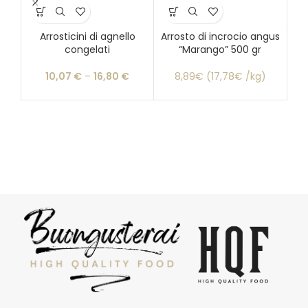
Arrosticini di agnello
Arrosto di incrocio angus
Bi
congelati
“Marango” 500 gr
10,07
€
–
16,80
€
8,89€ (17,78€ /kg)