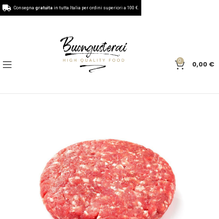
Consegna
gratuita
in tutta Italia per ordini superiori a 100 €.
0
0,00
€