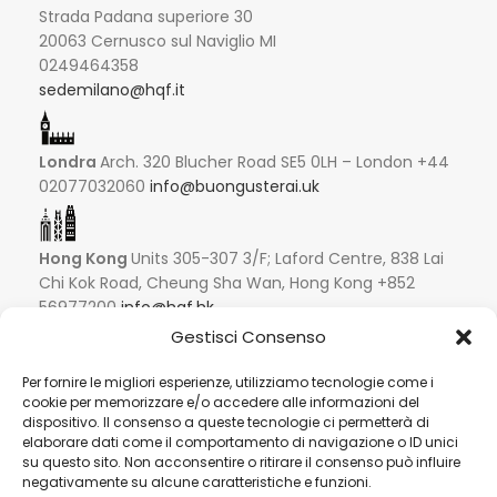
Strada Padana superiore 30
20063 Cernusco sul Naviglio MI
0249464358
sedemilano@hqf.it
Londra
Arch. 320 Blucher Road SE5 0LH – London +44
02077032060
info@buongusterai.uk
Hong Kong
Units 305-307 3/F; Laford Centre, 838 Lai
Chi Kok Road, Cheung Sha Wan, Hong Kong +852
56977200
info@hqf.hk
Gestisci Consenso
Singapore
Per fornire le migliori esperienze, utilizziamo tecnologie come i
16 Raffles Quay #33-03
cookie per memorizzare e/o accedere alle informazioni del
dispositivo. Il consenso a queste tecnologie ci permetterà di
Hong Leong Building
elaborare dati come il comportamento di navigazione o ID unici
048581 – Singapore
su questo sito. Non acconsentire o ritirare il consenso può influire
+852 9019 2998
negativamente su alcune caratteristiche e funzioni.