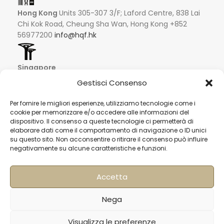
Hong Kong
Units 305-307 3/F; Laford Centre, 838 Lai
Chi Kok Road, Cheung Sha Wan, Hong Kong +852
56977200
info@hqf.hk
Singapore
16 Raffles Quay #33-03
Gestisci Consenso
Hong Leong Building
048581 – Singapore
Per fornire le migliori esperienze, utilizziamo tecnologie come i
+852 9019 2998
cookie per memorizzare e/o accedere alle informazioni del
dispositivo. Il consenso a queste tecnologie ci permetterà di
info@hqf.sg
elaborare dati come il comportamento di navigazione o ID unici
su questo sito. Non acconsentire o ritirare il consenso può influire
negativamente su alcune caratteristiche e funzioni.
Ibiza
Carretera Eivissa - San Antonio de Portmany 44
Local 2 (Can Negre) Santa Eularia 07813, Ibiza Baleares
Accetta
+ 34 624277116
info@hqf.es
© 2022 Copyright Buongusterai - High Quality Food S.p.A. -
Nega
P.iva 08309911009
Pagamenti sicuri
Visualizza le preferenze