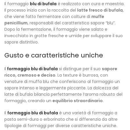
Il formaggio
blu di bufala
è realizzato con cura e maestria.
Il processo inizia con la raccolta del
latte fresco di bufala
,
che viene fatto fermentare con colture di
muffe
penicillium
, responsabili del caratteristico sapore “blu”.
Dopo la fermentazione, il formaggio viene salato e
invecchiato in grotte fresche e umide per sviluppare il suo
sapore distintivo.
Gusto e caratteristiche uniche
Il
formaggio blu di bufala
si distingue per il suo
sapore
ricco, cremoso e deciso
. La texture è burrosa, con
venature di muffa blu che conferiscono al formaggio un
sapore intenso e leggermente piccante. La dolcezza del
latte di bufala bilancia perfettamente l’aroma robusto del
formaggio, creando un
equilibrio straordinario
.
Il
formaggio blu di bufala
è una varietà di formaggio a
pasta semi-dura o erborinata che si differenzia da altre
tipologie di formaggi per diverse caratteristiche uniche.