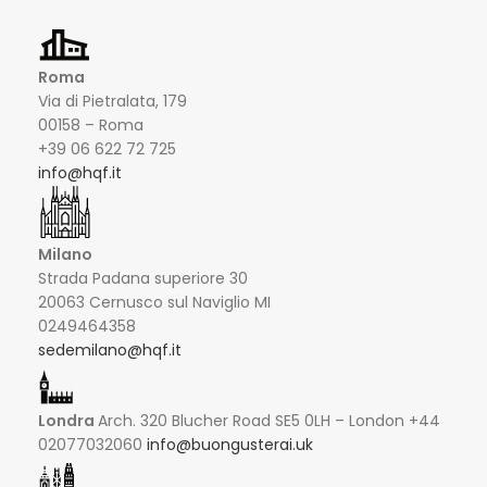
Roma
Via di Pietralata, 179
00158 – Roma
+39 06 622 72 725
info@hqf.it
Milano
Strada Padana superiore 30
20063 Cernusco sul Naviglio MI
0249464358
sedemilano@hqf.it
Londra
Arch. 320 Blucher Road SE5 0LH – London +44
02077032060
info@buongusterai.uk