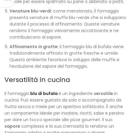
ideale per essere spalmato su pane o abbinato a piatti.
Venature blu-verdi
: come menzionato, il formaggio
presenta venature di muffa blu-verde che si sviluppano
durante il processo di affinamento. Queste venature
rendono il formaggio visivamente accattivante e ne
contribuiscono al sapore.
Affinamento in grotte
: il formaggio blu di bufala viene
tradizionalmente affinato in grotte fresche e umide.
Questo ambiente favorisce lo sviluppo delle muffe e
l’evoluzione del sapore del formaggio.
Versatilità in cucina
Il formaggio
blu di bufala
è un ingrediente
versatile
in
cucina. Può essere gustato da solo o accompagnato da
frutta secca o miele per un aperitivo sofisticato. È anche
un componente ideale per insalate, risotti, salse e persino
per dare un tocco speciale alle pizze gourmet. Il suo
sapore
complesso e la sua cremosità lo rendono un
formaggio adatto a molte preparazioni culinarie.