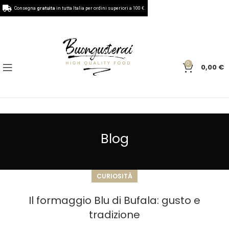
Consegna
gratuita
in tutta Italia per ordini superiori a 100 €.
0
0,00
€
Blog
CURIOSITÀ
Il formaggio Blu di Bufala: gusto e
tradizione