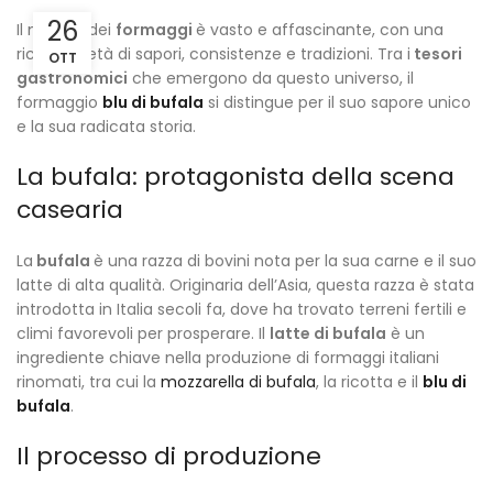
26
Il mondo dei
formaggi
è vasto e affascinante, con una
ricca varietà di sapori, consistenze e tradizioni. Tra i
tesori
OTT
gastronomici
che emergono da questo universo, il
formaggio
blu di bufala
si distingue per il suo sapore unico
e la sua radicata storia.
La bufala: protagonista della scena
casearia
La
bufala
è una razza di bovini nota per la sua carne e il suo
latte di alta qualità. Originaria dell’Asia, questa razza è stata
introdotta in Italia secoli fa, dove ha trovato terreni fertili e
climi favorevoli per prosperare. Il
latte di bufala
è un
ingrediente chiave nella produzione di formaggi italiani
rinomati, tra cui la
mozzarella di bufala
, la ricotta e il
blu di
bufala
.
Il processo di produzione