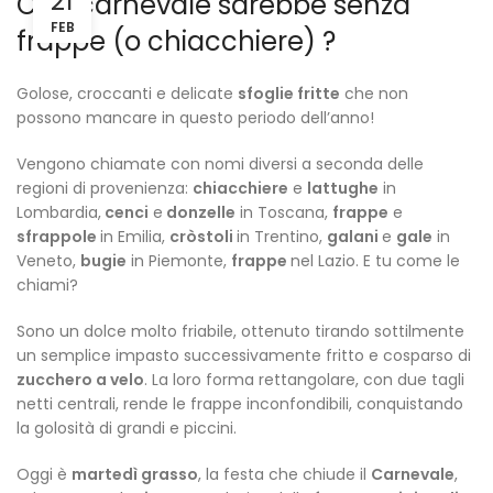
21
Che carnevale sarebbe senza
FEB
frappe (o chiacchiere) ?
Golose, croccanti e delicate
sfoglie fritte
che non
possono mancare in questo periodo dell’anno!
Vengono chiamate con nomi diversi a seconda delle
regioni di provenienza:
chiacchiere
e
lattughe
in
Lombardia,
cenci
e
donzelle
in Toscana,
frappe
e
sfrappole
in Emilia,
cròstoli
in Trentino,
galani
e
gale
in
Veneto,
bugie
in Piemonte,
frappe
nel Lazio. E tu come le
chiami?
Sono un dolce molto friabile, ottenuto tirando sottilmente
un semplice impasto successivamente fritto e cosparso di
zucchero a velo
. La loro forma rettangolare, con due tagli
netti centrali, rende le frappe inconfondibili, conquistando
la golosità di grandi e piccini.
Oggi è
martedì grasso
, la festa che chiude il
Carnevale
,