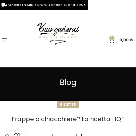
Consegna
gratuita
in tutta Italia per ordini superiori a 100 €.
0
0,00
€
Blog
RICETTE
Frappe o chiacchiere? La ricetta HQF