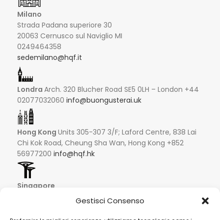
Milano
Strada Padana superiore 30
20063 Cernusco sul Naviglio MI
0249464358
sedemilano@hqf.it
Londra
Arch. 320 Blucher Road SE5 0LH – London +44
02077032060
info@buongusterai.uk
Hong Kong
Units 305-307 3/F; Laford Centre, 838 Lai
Chi Kok Road, Cheung Sha Wan, Hong Kong +852
56977200
info@hqf.hk
Singapore
16 Raffles Quay #33-03
Gestisci Consenso
Hong Leong Building
048581 – Singapore