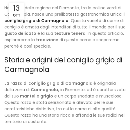
13
Nel cuore della regione del Piemonte, tra le colline verdi di
Carmagnola, nasce una prelibatezza gastronomica unica: il
OTT
coniglio grigio di Carmagnola
.
Questa varietà di carne di
coniglio è amata dagli intenditori di tutto il mondo per il suo
gusto delicato
e la sua
texture tenera
. In questo articolo,
esploreremo la
tradizione
di questa carne e scopriremo
perché è così speciale.
Storia e origini del coniglio grigio di
Carmagnola
La
razza di coniglio grigio di Carmagnola
è originaria
della zona di
Carmagnola,
in Piemonte, ed è caratterizzata
dal suo
mantello grigio
e un corpo snodato e muscoloso.
Questa razza è stata selezionata e allevata per le sue
caratteristiche distintive, tra cui la carne di alta qualità.
Questa razza ha una storia ricca e affonda le sue radici nel
territorio circostante.