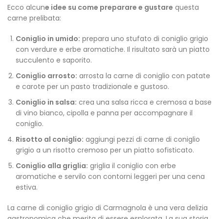
Ecco alcun
e idee su come preparare e gustare
questa
carne prelibata:
Coniglio in umido:
prepara uno stufato di coniglio grigio
con verdure e erbe aromatiche. Il risultato sarà un piatto
succulento e saporito.
Coniglio arrosto:
arrosta la carne di coniglio con patate
e carote per un pasto tradizionale e gustoso.
Coniglio in salsa:
crea una salsa ricca e cremosa a base
di vino bianco, cipolla e panna per accompagnare il
coniglio.
Risotto al coniglio:
aggiungi pezzi di carne di coniglio
grigio a un risotto cremoso per un piatto sofisticato.
Coniglio alla griglia:
griglia il coniglio con erbe
aromatiche e servilo con contorni leggeri per una cena
estiva.
La carne di coniglio grigio di Carmagnola è una vera delizia
gastronomica che merita di essere esplorata. La sua storia