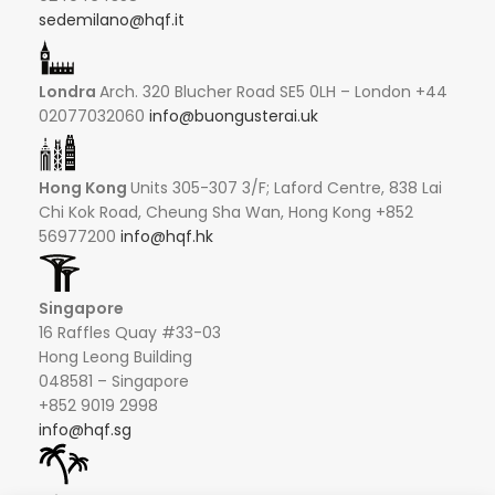
sedemilano@hqf.it
Londra
Arch. 320 Blucher Road SE5 0LH – London +44
02077032060
info@buongusterai.uk
Hong Kong
Units 305-307 3/F; Laford Centre, 838 Lai
Chi Kok Road, Cheung Sha Wan, Hong Kong +852
56977200
info@hqf.hk
Singapore
16 Raffles Quay #33-03
Hong Leong Building
048581 – Singapore
+852 9019 2998
info@hqf.sg