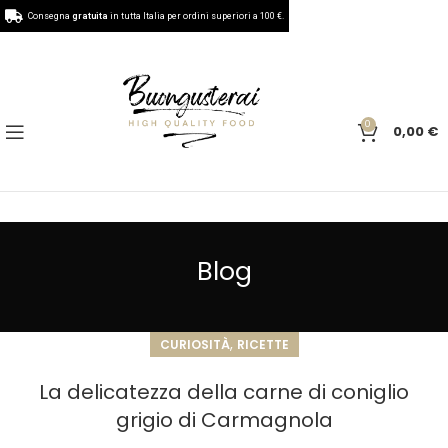
Consegna
gratuita
in tutta Italia per ordini superiori a 100 €.
0
0,00
€
Blog
,
CURIOSITÀ
RICETTE
La delicatezza della carne di coniglio
grigio di Carmagnola