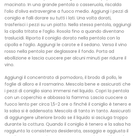
macinato. In una grande pentola o casseruola, riscalda
l’olio d’oliva extravergine a fuoco medio. Aggiungi i pezzi di
coniglio e falli dorare su tutti i lati. Una volta dorati,
trasferisci i pezzi su un piatto. Nella stessa pentola, aggiungi
la cipolla tritata e l’aglio. Rosola fino a quando diventano
traslucidi. Riporta il coniglio dorato nella pentola con la
cipolla e l’aglio. Aggiungi le carote e il sedano. Versa il vino
rosso nella pentola per deglassare il fondo. Porta ad
ebollizione e lascia cuocere per alcuni minuti per ridurre il
vino.
Aggiungi il concentrato di pomodoro, il brodo di pollo, le
foglie di alloro e il rosmarino. Mescola bene e assicurati che
i pezzi di coniglio siano immersi nel liquido. Copri la pentola
con un coperchio e abbassa la fiamma. Lascia cuocere a
fuoco lento per circa 1,5-2 ore o finché il coniglio è tenero e
la salsa si è addensata. Mescola di tanto in tanto. Assicurati
di aggiungere ulteriore brodo se il liquido si asciuga troppo
durante la cottura. Quando il coniglio è tenero e la salsa ha
raggiunto la consistenza desiderata, assaggia e aggiusta il